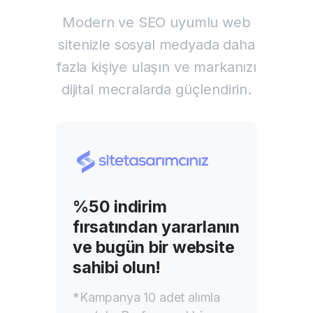
Modern ve SEO uyumlu web
sitenizle sosyal medyada daha
fazla kişiye ulaşın ve markanızı
dijital mecralarda güçlendirin.
%50 indirim
fırsatından yararlanın
ve bugün bir website
sahibi olun!
*Kampanya 10 adet alımla