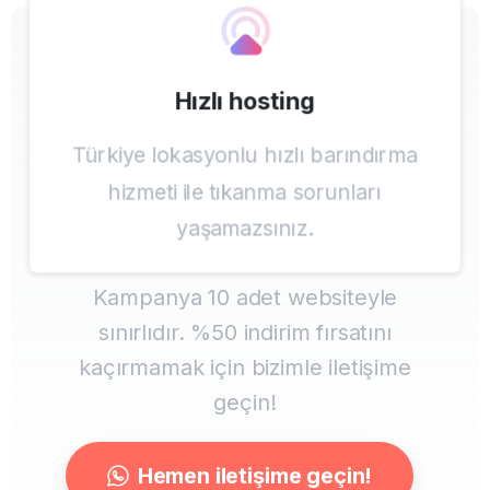
Stoklarla sınırlı
Hızlı hosting
Hemen %50 indirim
Türkiye lokasyonlu hızlı barındırma
kampanyasından
hizmeti ile tıkanma sorunları
faydalanın!
yaşamazsınız.
Kampanya 10 adet websiteyle
sınırlıdır. %50 indirim fırsatını
kaçırmamak için bizimle iletişime
geçin!
Hemen iletişime geçin!