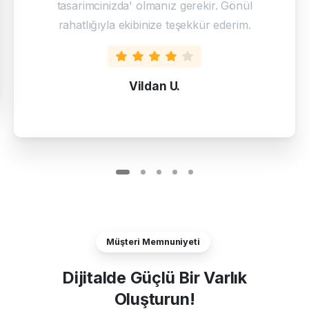
tasarimcinizda' olmanız gerekir. Gönül
rahatlığıyla ekibinize teşekkür ederim.
Vildan U.
Müşteri Memnuniyeti
Dijitalde
Güçlü
Bir
Varlık
Oluşturun!