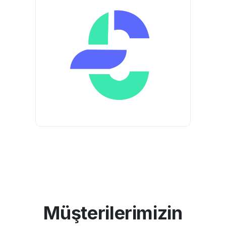
M
ü
ş
t
e
r
i
l
e
r
i
m
i
z
i
n