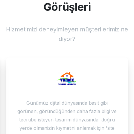
G
ö
r
ü
ş
l
e
r
i
Hizmetimizi deneyimleyen müşterilerimiz ne
diyor?
Günümüz dijital dünyasında basit gibi
görünen, göründüğünden daha fazla bilgi ve
tecrübe isteyen tasarım dünyasında, doğru
yerde olmanizin kıymetini anlamak için 'site