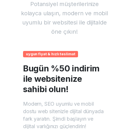
Potansiyel müşterilerinize
kolayca ulaşın, modern ve mobil
uyumlu bir websitesi ile dijitalde
öne çıkın!
uygun fiyat & hızlı teslimat
Bugün %50 indirim
ile websitenize
sahibi olun!
Modern, SEO uyumlu ve mobil
dostu web sitenizle dijital dünyada
fark yaratın. Şimdi başlayın ve
dijital varlığınızı güçlendirin!