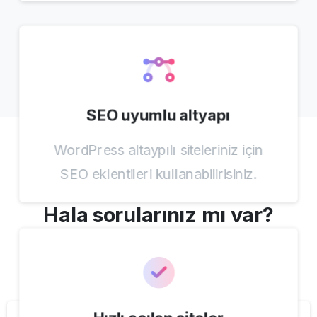
SEO uyumlu altyapı
WordPress altaypılı siteleriniz için
SEO eklentileri kullanabilirisiniz.
SSS
Hala
sorularınız
mı
var?
Sıkça sorulan soruları inceleyiz!